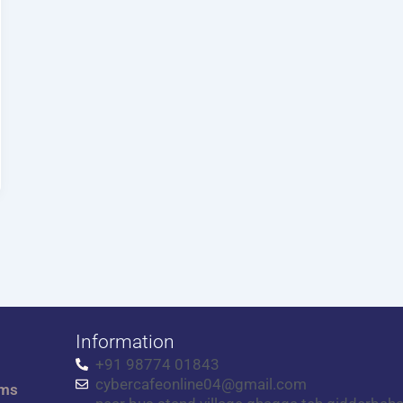
Information
+91 98774 01843
cybercafeonline04@gmail.com
rms